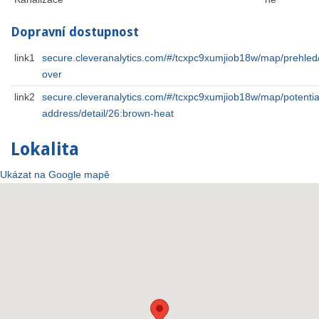
Dopravní dostupnost
link1
secure.cleveranalytics.com/#/tcxpc9xumjiob18w/map/prehled/
over
link2
secure.cleveranalytics.com/#/tcxpc9xumjiob18w/map/potentia
address/detail/26:brown-heat
Lokalita
Ukázat na Google mapě