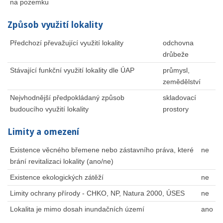
na pozemku
Způsob využití lokality
Předchozí převažující využití lokality
odchovna
drůbeže
Stávající funkční využití lokality dle ÚAP
průmysl,
zemědělství
Nejvhodnější předpokládaný způsob
skladovací
budoucího využití lokality
prostory
Limity a omezení
Existence věcného břemene nebo zástavního práva, které
ne
brání revitalizaci lokality (ano/ne)
Existence ekologických zátěží
ne
Limity ochrany přírody - CHKO, NP, Natura 2000, ÚSES
ne
Lokalita je mimo dosah inundačních území
ano