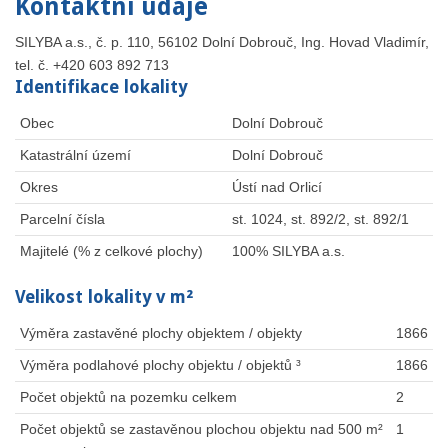
Kontaktní údaje
SILYBA a.s., č. p. 110, 56102 Dolní Dobrouč, Ing. Hovad Vladimír,
tel. č. +420 603 892 713
Identifikace lokality
Obec
Dolní Dobrouč
Katastrální území
Dolní Dobrouč
Okres
Ústí nad Orlicí
Parcelní čísla
st. 1024, st. 892/2, st. 892/1
Majitelé (% z celkové plochy)
100% SILYBA a.s.
Velikost lokality v m²
Výměra zastavěné plochy objektem / objekty
1866
Výměra podlahové plochy objektu / objektů ³
1866
Počet objektů na pozemku celkem
2
Počet objektů se zastavěnou plochou objektu nad 500 m²
1