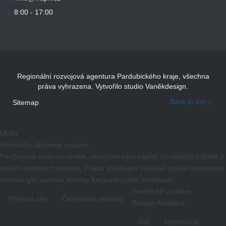
8:00 - 17:00
Regionální rozvojová agentura Pardubického kraje, všechna
práva vyhrazena. Vytvořilo studio Vaněkdesign.
Back to top
Sitemap
Uložit
Předvolby uživatele cookies
Používáme soubory cookie, abychom vám zajistili co nejlepší zážitek z
našich webových stránek. Pokud používání souborů cookie odmítnete,
nemusí tyto webové stránky fungovat podle očekávání.
Analytické cookies
Přijmout vše
Odmítnout všechny
Google Analytics
OK
Odmítnout