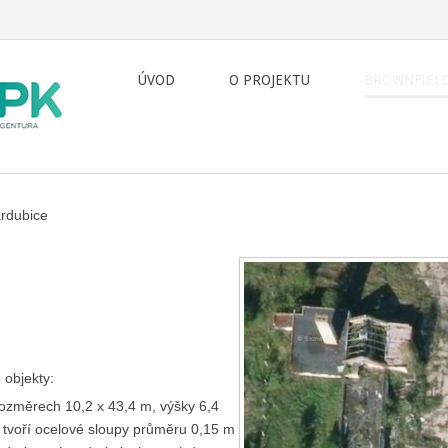
ÚVOD
O PROJEKTU
BROWNFIEL
ardubice
 objekty:
ozměrech 10,2 x 43,4 m, výšky 6,4
tu tvoří ocelové sloupy průměru 0,15 m