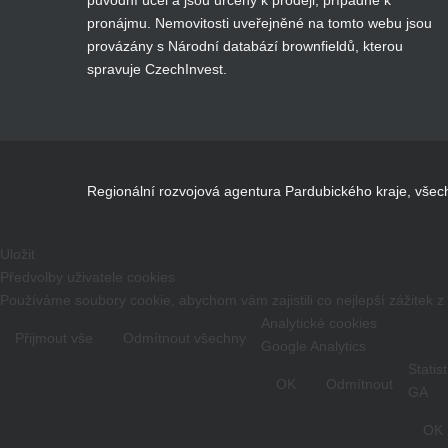
původní účel a jsou určeny k prodeji, případně k
pronájmu. Nemovitosti uveřejněné na tomto webu jsou
provázány s Národní databází brownfieldů, kterou
spravuje CzechInvest.
Regionální rozvojová agentura Pardubického kraje, všec
Uložit
Předvolby uživatele cookies
Používáme soubory cookie, abychom vám zajistili co nejlepší zážitek
Analytické cookies
Přijmout vše
Odmítnout všechny
Google Analytics
Statis
OK
Odmítnout
GA
OK