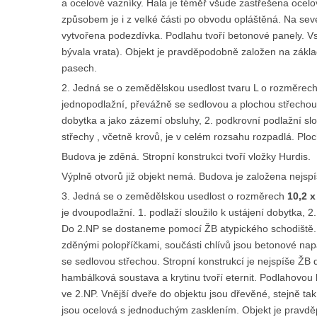
a ocelové vazníky. Hala je téměř všude zastřešena ocelo
způsobem je i z velké části po obvodu opláštěná. Na sev
vytvořena podezdívka. Podlahu tvoří betonové panely. Vstu
bývala vrata). Objekt je pravděpodobně založen na zákl
pasech.
2. Jedná se o zemědělskou usedlost tvaru L o rozměrech 
jednopodlažní, převážně se sedlovou a plochou střechou. 
dobytka a jako zázemí obsluhy, 2. podkrovní podlažní slo
střechy , včetně krovů, je v celém rozsahu rozpadlá. Ploc
Budova je zděná. Stropní konstrukci tvoří vložky Hurdis.
Výplně otvorů již objekt nemá. Budova je založena nejs
3. Jedná se o zemědělskou usedlost o rozměrech
10,2 x
je dvoupodlažní. 1. podlaží sloužilo k ustájení dobytka, 2
Do 2.NP se dostaneme pomocí ŽB atypického schodiště. P
zděnými polopříčkami, součásti chlívů jsou betonové nap
se sedlovou střechou. Stropní konstrukcí je nejspíše ŽB 
hambálková soustava a krytinu tvoří eternit. Podlahovou k
ve 2.NP. Vnější dveře do objektu jsou dřevěné, stejně tak
jsou ocelová s jednoduchým zasklením. Objekt je pravd