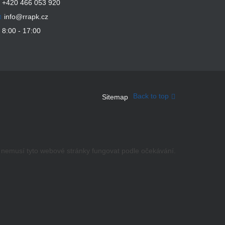
+420 466 053 920
info@rrapk.cz
8:00 - 17:00
Back to top
Sitemap
, nemusí tyto webové stránky fungovat podle očekávání.