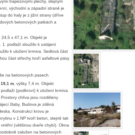
vými trapézovými plechy, stejným
erní, východní a západní straně je
p do haly je z jižní strany (dříve
adových betonových patkách a
24,5 x 47,1 m. Objekt je
1. podlaží sloužilo k ustájení
užilo k uložení krmiva. Sedlová část
hou část střechy tvoří asfaltové pásy.
píše na betonových pasech.
 19,1 m
, výšky 7,4 m. Objekt
. podlaží (podkroví) k uložení krmiva.
rostory chlíva jsou rozděleny
ájecí žlaby. Budova je zděná
deska. Konstrukcí krovu je
rytinu v 1.NP tvoří beton, stejně tak
 vnitřní (většinou dveře chybí). Okna
ěpodobně založen na betonových