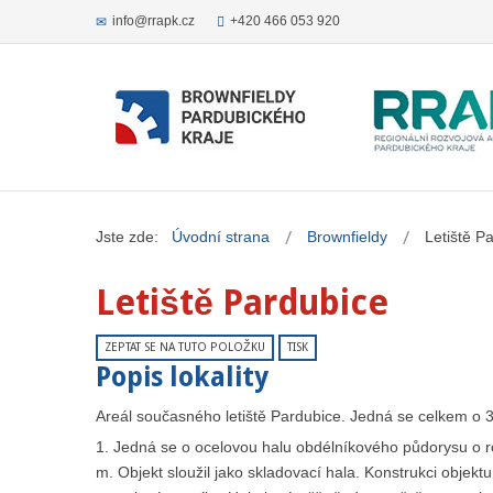
info@rrapk.cz
+420 466 053 920
Jste zde:
Úvodní strana
Brownfieldy
Letiště P
Letiště Pardubice
ZEPTAT SE NA TUTO POLOŽKU
TISK
Popis lokality
Areál současného letiště Pardubice. Jedná se celkem o 3
1. Jedná se o ocelovou halu obdélníkového půdorysu o r
m. Objekt sloužil jako skladovací hala. Konstrukci objek