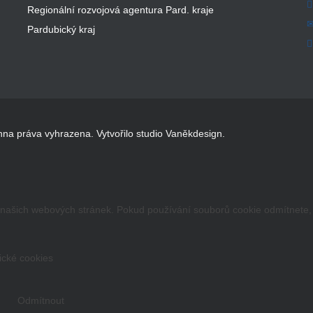
Regionální rozvojová agentura Pard. kraje
Pardubický kraj
hna práva vyhrazena. Vytvořilo studio Vaněkdesign.
 z našich webových stránek. Pokud používání souborů cookie odmítnete
tické cookies
Odmítnout