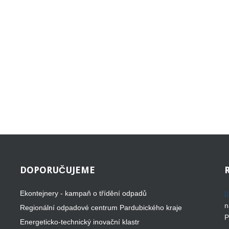
DOPORUČUJEME
Ekontejnery - kampaň o třídění odpadů
n
Regionální odpadové centrum Pardubického kraje
P
Energeticko-technický inovační klastr