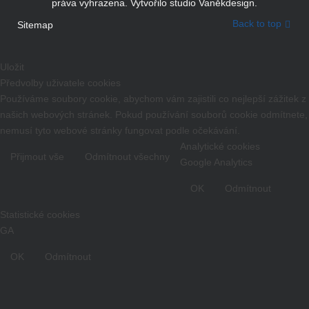
práva vyhrazena. Vytvořilo studio Vaněkdesign.
Back to top
Sitemap
Uložit
Předvolby uživatele cookies
Používáme soubory cookie, abychom vám zajistili co nejlepší zážitek z
našich webových stránek. Pokud používání souborů cookie odmítnete,
nemusí tyto webové stránky fungovat podle očekávání.
Analytické cookies
Přijmout vše
Odmítnout všechny
Google Analytics
OK
Odmítnout
Statistické cookies
GA
OK
Odmítnout