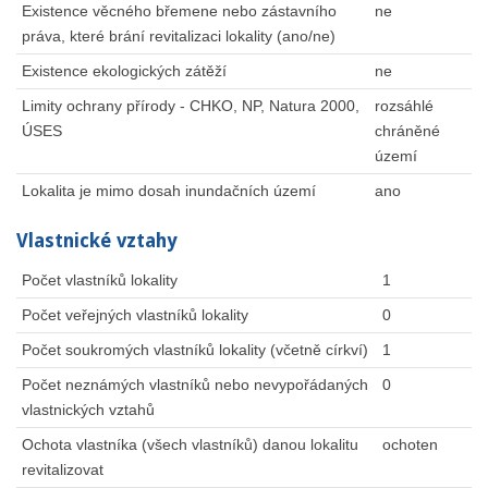
Existence věcného břemene nebo zástavního
ne
práva, které brání revitalizaci lokality (ano/ne)
Existence ekologických zátěží
ne
Limity ochrany přírody - CHKO, NP, Natura 2000,
rozsáhlé
ÚSES
chráněné
území
Lokalita je mimo dosah inundačních území
ano
Vlastnické vztahy
Počet vlastníků lokality
1
Počet veřejných vlastníků lokality
0
Počet soukromých vlastníků lokality (včetně církví)
1
Počet neznámých vlastníků nebo nevypořádaných
0
vlastnických vztahů
Ochota vlastníka (všech vlastníků) danou lokalitu
ochoten
revitalizovat