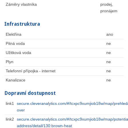
Záměry vlastníka
prodej,
pronájem
Infrastruktura
Elektřina
ano
Pitná voda
ne
Užitková voda
ne
Plyn
ne
Telefonní přípojka - internet
ne
Kanalizace
ne
Dopravní dostupnost
link1
secure.cleveranalytics.com/#/tcxpc9xumjiob18w/map/prehled/
over
link2
secure.cleveranalytics.com/#/tcxpc9xumjiob18w/map/potentia
address/detail/130:brown-heat